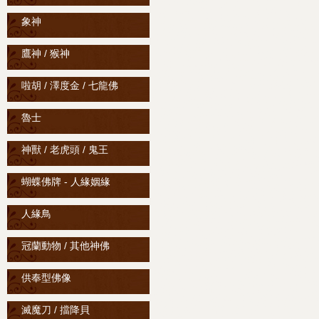
象神
鷹神 / 猴神
啦胡 / 澤度金 / 七龍佛
魯士
神獸 / 老虎頭 / 鬼王
蝴蝶佛牌 - 人緣姻緣
人緣鳥
冠蘭動物 / 其他神佛
供奉型佛像
滅魔刀 / 擋降貝