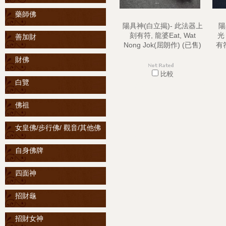
藥師佛
陽具神(白立揭)- 此法器上
陽
刻有符, 龍婆Eat, Wat
光
善加財
Nong Jok(屈朗作) (已售)
有符
財佛
比較
白覽
佛祖
女皇佛/步行佛/ 觀音/其他佛
自身佛牌
四面神
招財龜
招財女神