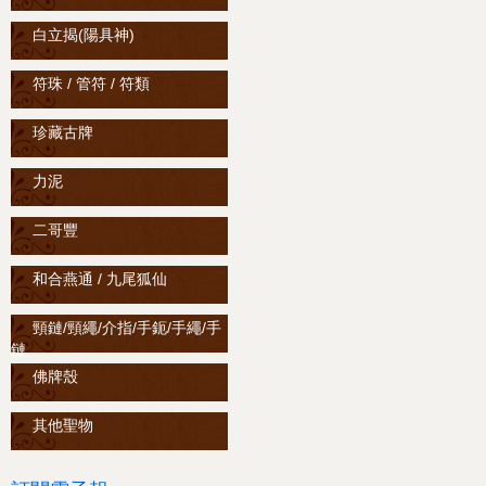
白立揭(陽具神)
符珠 / 管符 / 符類
珍藏古牌
力泥
二哥豐
和合燕通 / 九尾狐仙
頸鏈/頸繩/介指/手鈪/手繩/手
鏈
佛牌殼
其他聖物