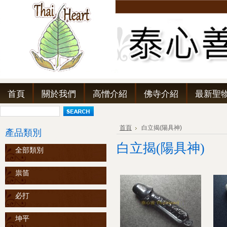
首頁
關於我們
高憎介紹
佛寺介紹
最新聖
首頁
白立揭(陽具神)
產品類別
白立揭(陽具神)
全部類別
祟笛
必打
坤平