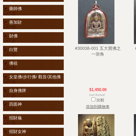
藥師佛
善加財
財佛
#30038-001 五大寶佛之
白覽
一崇角
佛祖
女皇佛/步行佛/ 觀音/其他佛
$1,450.00
自身佛牌
比較
四面神
添加到購物車
招財龜
招財女神