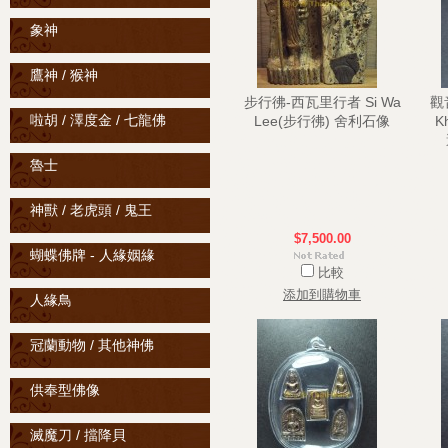
象神
鷹神 / 猴神
步行彿-西瓦里行者 Si Wa
觀音
啦胡 / 澤度金 / 七龍佛
Lee(步行彿) 舍利石像
K
魯士
神獸 / 老虎頭 / 鬼王
$7,500.00
蝴蝶佛牌 - 人緣姻緣
比較
添加到購物車
人緣鳥
冠蘭動物 / 其他神佛
供奉型佛像
滅魔刀 / 擋降貝