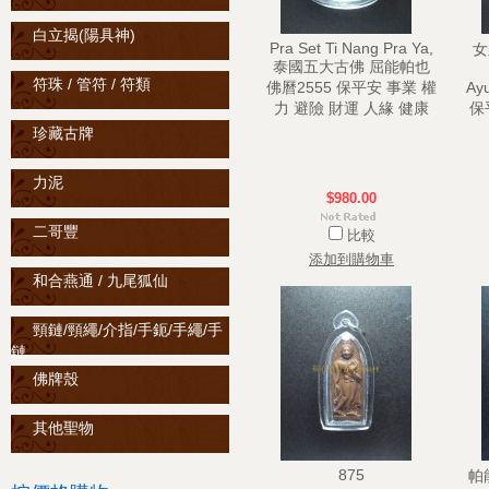
白立揭(陽具神)
Pra Set Ti Nang Pra Ya,
女
泰國五大古佛 屈能帕也
符珠 / 管符 / 符類
佛曆2555 保平安 事業 權
Ay
力 避險 財運 人緣 健康
保
珍藏古牌
力泥
$980.00
二哥豐
比較
添加到購物車
和合燕通 / 九尾狐仙
頸鏈/頸繩/介指/手鈪/手繩/手
鏈
佛牌殼
其他聖物
875
帕