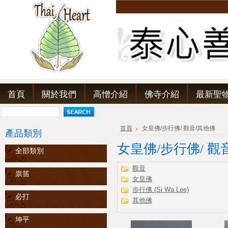
首頁
關於我們
高憎介紹
佛寺介紹
最新聖
首頁
女皇佛/步行佛/ 觀音/其他佛
產品類別
女皇佛/步行佛/ 觀
全部類別
觀音
祟笛
女皇佛
步行佛 (Si Wa Lee)
必打
其他佛
坤平