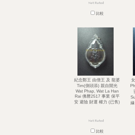
比較
紀念鄭王 由僧王 及 龍婆
女
Tim(側頭添) 親自開光
Ph
Wat Phap, Wat La Han
Rai 佛曆2517 事業 保平
S
安 避險 財運 權力 (已售)
緣
比較