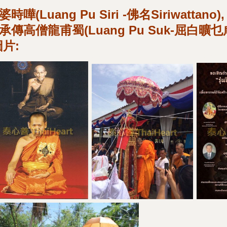
婆時嘩(Luang Pu Siri -佛名Siriwattano)
承傳高僧龍甫蜀(Luang Pu Suk-屈白
圖片: