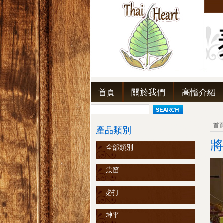
首頁
關於我們
高憎介紹
首
產品類別
將
全部類別
祟笛
必打
坤平