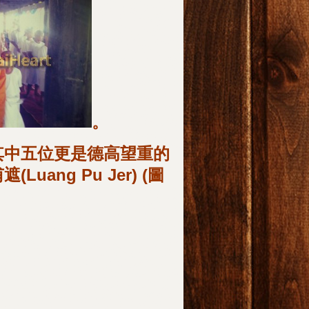
。
其中五位更是德高望重的
ng Pu Jer) (圖