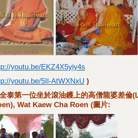
tp://youtu.be/EKZ4X5yiy4s
tp://youtu.be/5Il-AtWXNxU
)
全泰第一位坐於滾油鑊上的高僧龍婆差倫(Luan
oen), Wat Kaew Cha Roen (圖片: