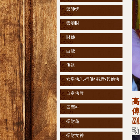
藥師佛
善加財
財佛
白覽
佛祖
女皇佛/步行佛/ 觀音/其他佛
自身佛牌
高
四面神
傅
副
招財龜
勁
招財女神