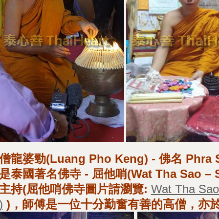
僧龍婆勁(Luang Pho Keng) - 佛名 Ph
是泰國著名佛寺 - 屈他哨(Wat Tha Sao – 
主持(屈他哨佛寺圖片請瀏覽:
Wat Tha Sa
)
)，師傅是一位十分勤奮有善的高僧，亦