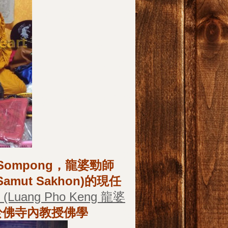
ra Sompong，龍婆勁師
Samut Sakhon)的現任
o (Luang Pho Keng 龍婆
於佛寺內教授佛學