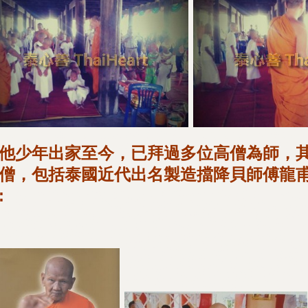
他少年出家至今，已拜過多位高僧為師，
僧，包括泰國近代出名製造擋降貝師傅龍甫遮(Lua
: