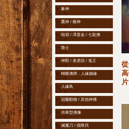
象神
鷹神 / 猴神
啦胡 / 澤度金 / 七龍佛
魯士
神獸 / 老虎頭 / 鬼王
從
高
蝴蝶佛牌 - 人緣姻緣
片
人緣鳥
冠蘭動物 / 其他神佛
供奉型佛像
滅魔刀 / 擋降貝