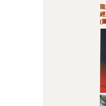
龍
經
(