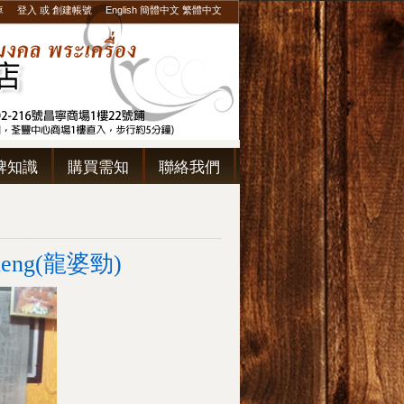
車
登入
或
創建帳號
English
簡體中文
繁體中文
牌知識
購買需知
聯絡我們
eng(龍婆勁)