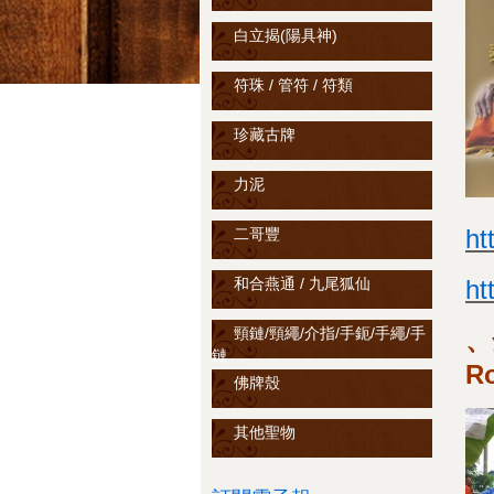
白立揭(陽具神)
符珠 / 管符 / 符類
珍藏古牌
力泥
ht
二哥豐
和合燕通 / 九尾狐仙
ht
頸鏈/頸繩/介指/手鈪/手繩/手
、
鏈
R
佛牌殼
其他聖物