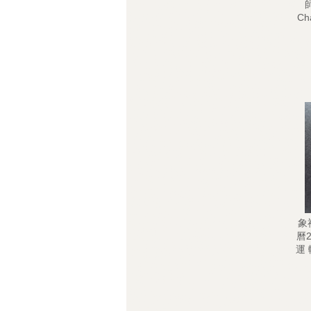
師
Ch
象神
曆2
運