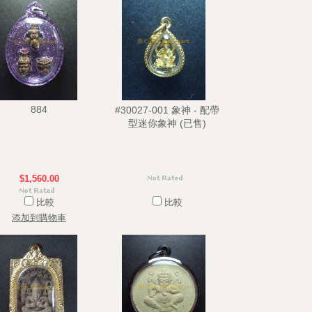
884
#30027-001 象神 - 配帶
型迷你象神 (已售)
$1,560.00
比較
比較
添加到購物車