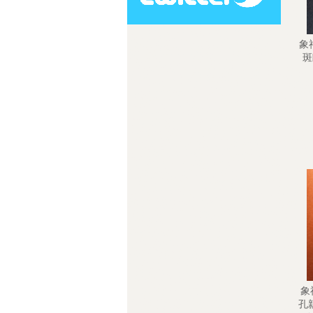
象
斑
象神
孔