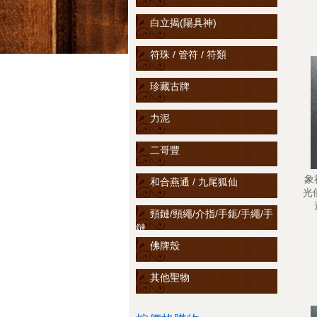
白立揭(陽具神)
符珠 / 管符 / 符類
珍藏古牌
力泥
二哥豐
象神
和合燕通 / 九尾狐仙
光
頸鏈/頸繩/介指/手鈪/手繩/手
鏈
佛牌殼
其他聖物