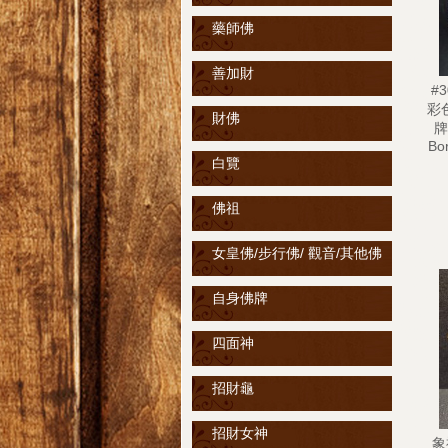
藥師佛
善加財
#
彩
財佛
牌
Bo
白覽
佛祖
女皇佛/步行佛/ 觀音/其他佛
自身佛牌
四面神
招財龜
招財女神
象神