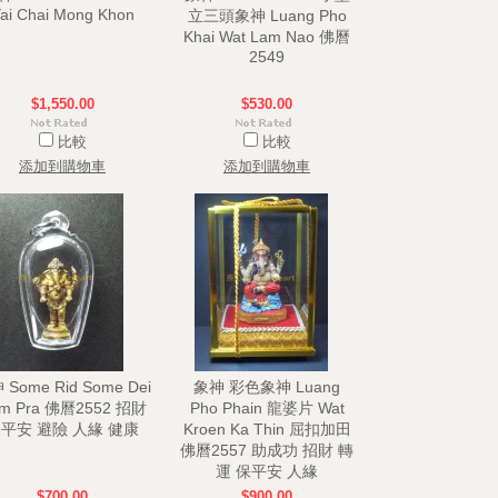
ai Chai Mong Khon
立三頭象神 Luang Pho
Khai Wat Lam Nao 佛曆
2549
$1,550.00
$530.00
比較
比較
添加到購物車
添加到購物車
Some Rid Some Dei
象神 彩色象神 Luang
m Pra 佛曆2552 招財
Pho Phain 龍婆片 Wat
平安 避險 人緣 健康
Kroen Ka Thin 屈扣加田
佛曆2557 助成功 招財 轉
運 保平安 人緣
$700.00
$900.00