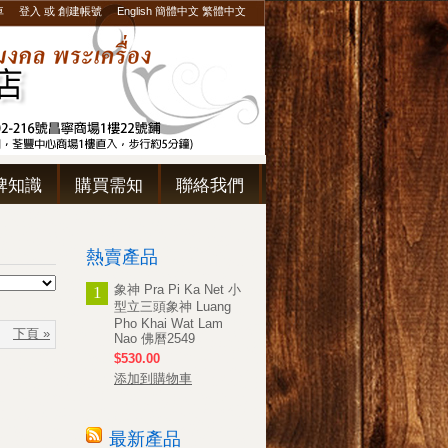
車
登入
或
創建帳號
English
簡體中文
繁體中文
牌知識
購買需知
聯絡我們
熱賣產品
象神 Pra Pi Ka Net 小
1
型立三頭象神 Luang
Pho Khai Wat Lam
下頁 »
Nao 佛曆2549
$530.00
添加到購物車
最新產品