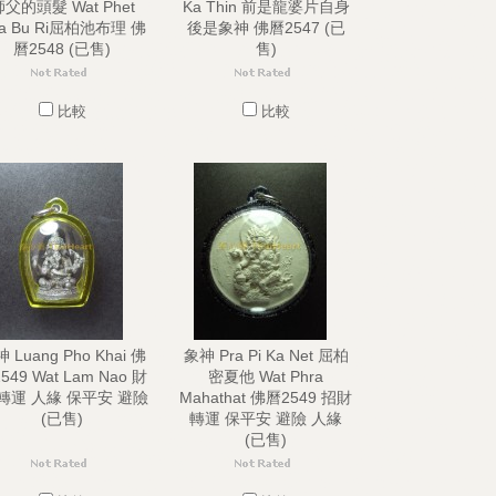
父的頭髮 Wat Phet
Ka Thin 前是龍婆片自身
a Bu Ri屈柏池布理 佛
後是象神 佛曆2547 (已
曆2548 (已售)
售)
比較
比較
 Luang Pho Khai 佛
象神 Pra Pi Ka Net 屈柏
549 Wat Lam Nao 財
密夏他 Wat Phra
 轉運 人緣 保平安 避險
Mahathat 佛曆2549 招財
(已售)
轉運 保平安 避險 人緣
(已售)