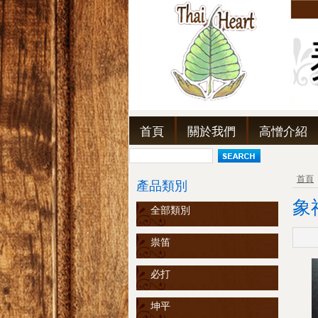
首頁
關於我們
高憎介紹
首頁
產品類別
象
全部類別
祟笛
必打
坤平