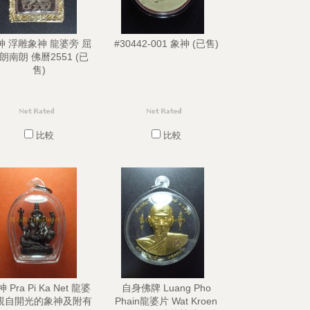
神 浮雕象神 龍婆旁 屈
#30442-001 象神 (已售)
朗南朗 佛曆2551 (已
售)
比較
比較
 Pra Pi Ka Net 龍婆
自身佛牌 Luang Pho
親自開光的象神及附有
Phain龍婆片 Wat Kroen