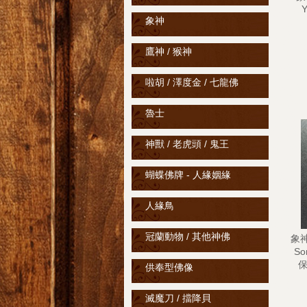
Y
象神
鷹神 / 猴神
啦胡 / 澤度金 / 七龍佛
魯士
神獸 / 老虎頭 / 鬼王
蝴蝶佛牌 - 人緣姻緣
人緣鳥
冠蘭動物 / 其他神佛
象神 
So
保
供奉型佛像
滅魔刀 / 擋降貝