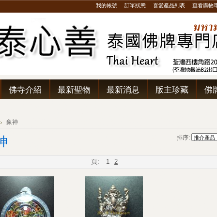
我的帳號
訂單狀態
喜愛產品列表
查看購物
佛寺介紹
最新聖物
最新消息
版主珍藏
佛
象神
排序:
神
頁:
1
2