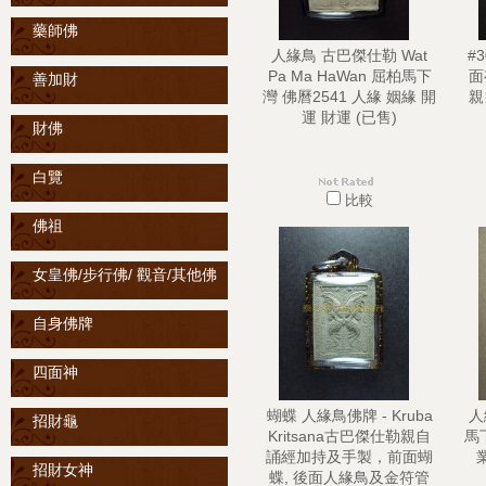
藥師佛
人緣鳥 古巴傑仕勒 Wat
#3
Pa Ma HaWan 屈柏馬下
面
善加財
灣 佛曆2541 人緣 姻緣 開
親
運 財運 (已售)
財佛
白覽
比較
佛祖
女皇佛/步行佛/ 觀音/其他佛
自身佛牌
四面神
蝴蝶 人緣鳥佛牌 - Kruba
人
招財龜
Kritsana古巴傑仕勒親自
馬
誦經加持及手製，前面蝴
招財女神
蝶, 後面人緣鳥及金符管