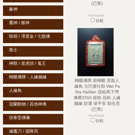
(已售)
象神
比較
鷹神 / 猴神
啦胡 / 澤度金 / 七龍佛
魯士
神獸 / 老虎頭 / 鬼王
蝴蝶佛牌 - 人緣姻緣
蝴蝶佛牌 前蝴蝶 背面人
緣鳥 古巴傑仕勒 Wat Pa
人緣鳥
Ma HaWan 屈柏馬下灣
佛曆2550 經粉 花粉 人緣
姻緣 財運 保平安 助生意
冠蘭動物 / 其他神佛
(已售)
供奉型佛像
比較
滅魔刀 / 擋降貝