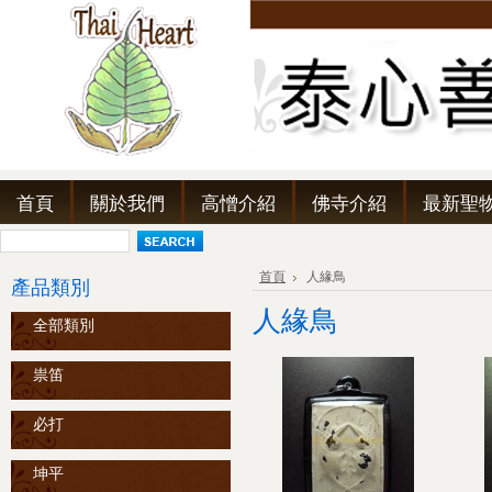
首頁
關於我們
高憎介紹
佛寺介紹
最新聖
首頁
人緣鳥
產品類別
人緣鳥
全部類別
祟笛
必打
坤平