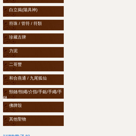
白立揭(陽具神)
符珠 / 管符 / 符類
珍藏古牌
力泥
二哥豐
和合燕通 / 九尾狐仙
頸鏈/頸繩/介指/手鈪/手繩/手
鏈
佛牌殼
其他聖物